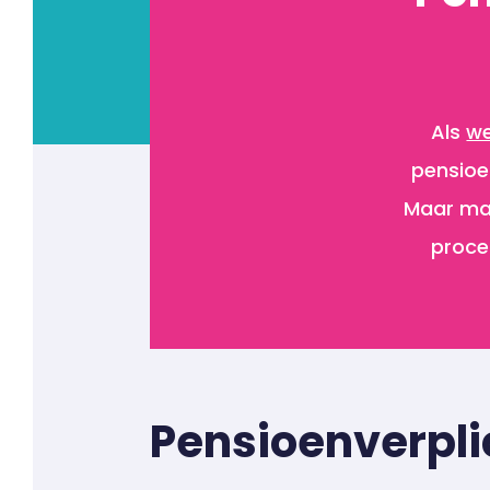
Als
we
pensioe
Maar maa
proces
Pensioenverpli