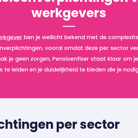
werkgevers
rkgever
ben je wellicht bekend met de complexite
nverplichtingen, vooral omdat deze per sector vers
k je geen zorgen, Pensioenfixer staat klaar om je
 te leiden en je duidelijkheid te bieden die je nodi
chtingen per sector