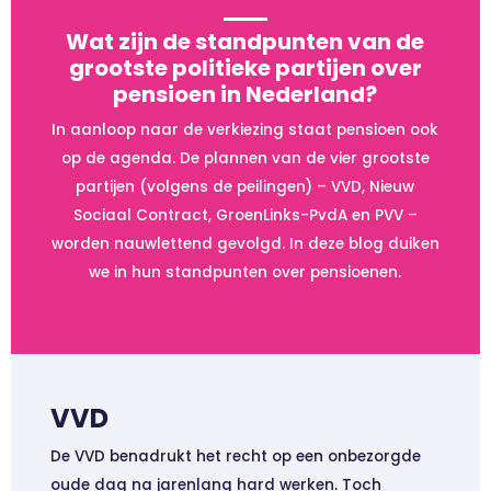
Wat zijn de standpunten van de
grootste politieke partijen over
pensioen in Nederland?
In aanloop naar de verkiezing staat pensioen ook
op de agenda. De plannen van de vier grootste
partijen (volgens de peilingen) – VVD, Nieuw
Sociaal Contract, GroenLinks-PvdA en PVV –
worden nauwlettend gevolgd. In deze blog duiken
we in hun standpunten over pensioenen.
VVD
De VVD benadrukt het recht op een onbezorgde
oude dag na jarenlang hard werken. Toch